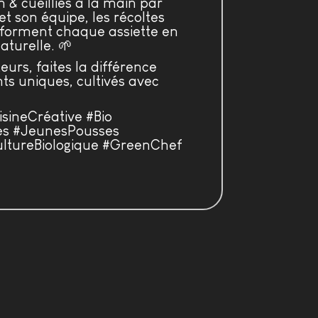
n & cueillies à la main par
t son équipe, les récoltes
orment chaque assiette en
aturelle. 🌱
urs, faites la différence
ts uniques, cultivés avec
ineCréative #Bio
es #JeunesPousses
ultureBiologique #GreenChef