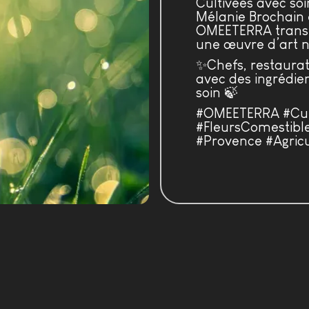
Cultivées avec soi
Mélanie Brochain e
OMEETERRA transf
une œuvre d’art n
✨Chefs, restaurate
avec des ingrédien
soin 🍃
#OMEETERRA #Cuis
#FleursComestibl
#Provence #Agric